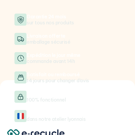
Garantie 24 mois
sur tous nos produits
Livraison offerte
emballage sécurisé
Expédition le jour même
commande avant 14h
Satisfait ou remboursé
14 jours pour changer d’avis
Testé & vérifié
100% fonctionnel
Reconditionné en France
dans notre atelier lyonnais