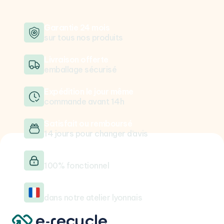
Garantie 24 mois
sur tous nos produits
Livraison offerte
emballage sécurisé
Expédition le jour même
commande avant 14h
Satisfait ou remboursé
14 jours pour changer d’avis
Testé & vérifié
100% fonctionnel
Reconditionné en France
dans notre atelier lyonnais